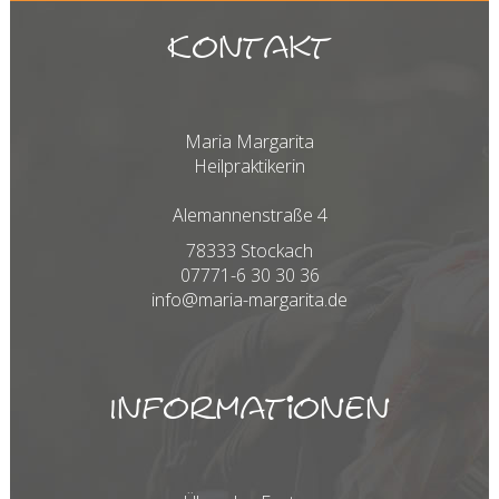
Kontakt
Maria Margarita
Heilpraktikerin
Alemannenstraße 4
78333 Stockach
07771-6 30 30 36
info@maria-margarita.de
Informationen