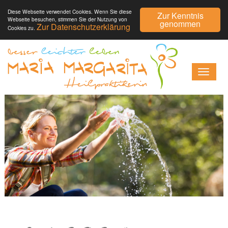
Diese Webseite verwendet Cookies. Wenn Sie diese
Zur Kenntnis
Webseite besuchen, stimmen Sie der Nutzung von
genommen
Zur Datenschutzerklärung
Cookies zu.