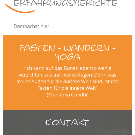
ERFAHRUNGSBERICHTE
Demnächst hier ...
Fasten - Wandern -
Yoga
“Ich kann auf das Fasten ebenso wenig
verzichten, wie auf meine Augen. Denn was
meine Augen für die äußere Welt sind, ist das
Fasten für die innere Welt”
(Mahatma Gandhi)
Kontakt