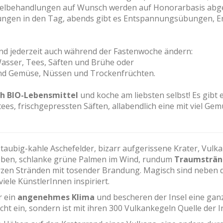
Einzelbehandlungen auf Wunsch werden auf Honorarbasis abg
ungen in den Tag, abends gibt es Entspannungsübungen, E
und jederzeit auch während der Fastenwoche ändern:
Wasser, Tees, Säften und Brühe oder
 und Gemüse, Nüssen und Trockenfrüchten.
ch BIO-Lebensmittel
und koche am liebsten selbst! Es gibt
es, frischgepressten Säften, allabendlich eine mit viel G
aubig-kahle Aschefelder, bizarr aufgerissene Krater, Vulkanh
eben, schlanke grüne Palmen im Wind, rundum
Traumsträn
zen Stränden mit tosender Brandung. Magisch sind neben d
iele KünstlerInnen inspiriert.
r ein
angenehmes Klima
und bescheren der Insel eine gan
nicht ein, sondern ist mit ihren 300 Vulkankegeln Quelle der