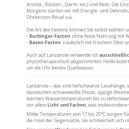
Aroma-, Rücken-, Darm- etc.) und Reiki. Die 
Morgens starten wir mit Energie- und Dehnüb
Ohrkerzen-Ritual u.ä.
Die Art des Fastens können Sie selbst wählen 
-
Buchinger-Fasten
: ohne feste Nahrung mit 
-
Basen-Fasten
: zusätzlich mit frischem Obst
Auch auf Lanzarote verwende ich
ausschließli
phytotherapeutisch abgestimmten Heilkräuterte
um die Uhr bestes Quellwasser.
Lanzarote – das sind tiefschwarze Lavahänge, st
dazwischen schneeweiße Fincas, üppige Weinr
warmen Wassertemperaturen bis zu tiefschwar
vor allem
Licht und Farben
, was insbesondere v
Milde Temperaturen von 17 bis 25°C sorgen fü
die Insel der Gegensätze, sie schmeichelt sich 