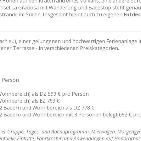
ge Höhen auf den Kraterrand eines Vulkans, eine andere dur
insel La Graciosa mit Wanderung und Badestop steht genau
trände im Süden. Insgesamt bleibt auch zu eigenen
Entde
h.eu), einer gelungenen und hochwertigen Ferienanlage in 
ener Terrasse - in verschiedenen Preiskategorien.
o Person
ohnbereich) als DZ 599 € pro Person
ohnbereich) als EZ 769 €
 2 Bädern und Wohnbereich als DZ 778 €
2 Bädern und Wohnbereich mit 3 Personen belegt 652 € pr
leiner Gruppe, Tages- und Abendprogramm, Mietwagen, Morgengy
ventuelle Eintritte, Fahrtkosten und Anwendungen auf Honorarbasi