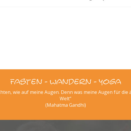
Fasten - Wandern - Yoga
hten, wie auf meine Augen. Denn was meine Augen für die äu
Welt”
(Mahatma Gandhi)