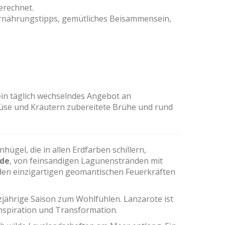
erechnet.
rnährungstipps, gemütliches Beisammensein,
 ein täglich wechselndes Angebot an
emüse und Kräutern zubereitete Brühe und rund
ügel, die in allen Erdfarben schillern,
de
, von feinsandigen Lagunenstränden mit
en einzigartigen geomantischen Feuerkräften
zjährige Saison zum Wohlfühlen. Lanzarote ist
 Inspiration und Transformation.