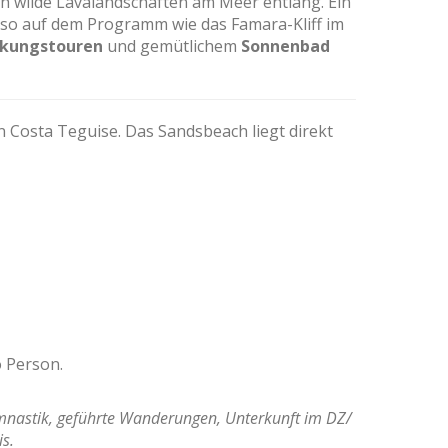
ch wilde Lavalandschaften am Meer entlang. Ein
so auf dem Programm wie das Famara-Kliff im
ckungstouren
und gemütlichem
Sonnenbad
Costa Teguise. Das Sandsbeach liegt direkt
o Person.
mnastik, geführte Wanderungen, Unterkunft im DZ/
s.