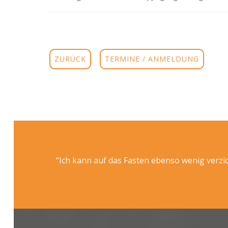
ZURÜCK
TERMINE / ANMELDUNG
“Ich kann auf das Fasten ebenso wenig verzic