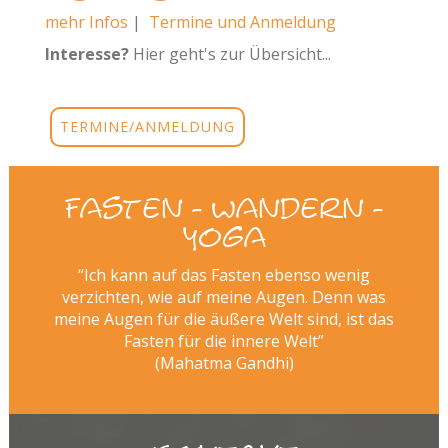
mehr Infos
|
Termine und Anmeldung
Interesse?
Hier geht's zur Übersicht...
TERMINE/ANMELDUNG
Fasten - Wandern -
Yoga
“Ich kann auf das Fasten ebenso wenig
verzichten, wie auf meine Augen. Denn was
meine Augen für die äußere Welt sind, ist das
Fasten für die innere Welt”
(Mahatma Gandhi)